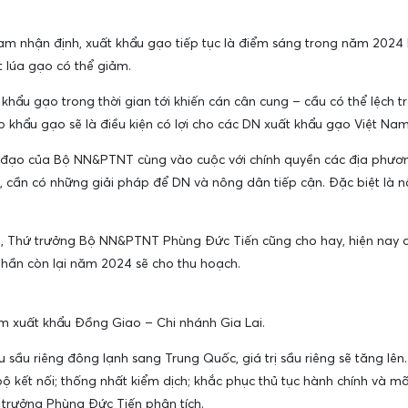
m nhận định, xuất khẩu gạo tiếp tục là điểm sáng trong năm 2024 kh
 lúa gạo có thể giảm.
 khẩu gạo trong thời gian tới khiến cán cân cung – cầu có thể lệch 
ập khẩu gạo sẽ là điều kiện có lợi cho các DN xuất khẩu gạo Việt Nam
ạo của Bộ NN&PTNT cùng vào cuộc với chính quyền các địa phương th
, cần có những giải pháp để DN và nông dân tiếp cận. Đặc biệt là 
ả, Thứ trưởng Bộ NN&PTNT Phùng Đức Tiến cũng cho hay, hiện nay di
phần còn lại năm 2024 sẽ cho thu hoạch.
ẩm xuất khẩu Đồng Giao – Chi nhánh Gia Lai.
ẩu sầu riêng đông lạnh sang Trung Quốc, giá trị sầu riêng sẽ tăng lên
 kết nối; thống nhất kiểm dịch; khắc phục thủ tục hành chính và mã
 trưởng Phùng Đức Tiến phân tích.