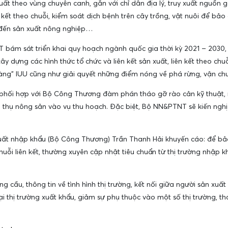
uất theo vùng chuyên canh, gắn với chỉ dẫn địa lý, truy xuất nguồn 
ên kết theo chuỗi, kiểm soát dịch bệnh trên cây trồng, vật nuôi để bả
 đến sản xuất nông nghiệp…
 bám sát triển khai quy hoạch ngành quốc gia thời kỳ 2021 – 2030
ây dựng các hình thức tổ chức và liên kết sản xuất, liên kết theo ch
 vàng” IUU cũng như giải quyết những điểm nóng về phá rừng, vận chu
c phối hợp với Bộ Công Thương đàm phán tháo gỡ rào cản kỹ thuật, 
êu thụ nông sản vào vụ thu hoạch. Đặc biệt, Bộ NN&PTNT sẽ kiến nghị
uất nhập khẩu (Bộ Công Thương) Trần Thanh Hải khuyến cáo: để bảo 
uỗi liên kết, thường xuyên cập nhật tiêu chuẩn từ thị trường nhập
cầu, thông tin về tình hình thị trường, kết nối giữa người sản xuất v
i thị trường xuất khẩu, giảm sự phụ thuộc vào một số thị trường, 