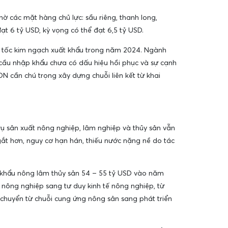
ờ các mặt hàng chủ lực: sầu riêng, thanh long,
đạt 6 tỷ USD, kỳ vọng có thể đạt 6,5 tỷ USD.
ng tốc kim ngạch xuất khẩu trong năm 2024. Ngành
 cầu nhập khẩu chưa có dấu hiệu hồi phục và sự cạnh
N cần chú trọng xây dựng chuỗi liên kết từ khai
vụ sản xuất nông nghiệp, lâm nghiệp và thủy sản vẫn
gắt hơn, nguy cơ hạn hán, thiếu nước nặng nề do tác
 khẩu nông lâm thủy sản 54 – 55 tỷ USD vào năm
 nông nghiệp sang tư duy kinh tế nông nghiệp, từ
; chuyển từ chuỗi cung ứng nông sản sang phát triển