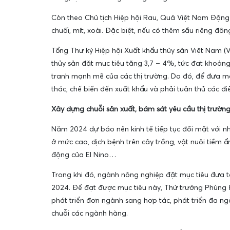
Còn theo Chủ tịch Hiệp hội Rau, Quả Việt Nam Đặng 
chuối, mít, xoài. Đặc biệt, nếu có thêm sầu riêng đôn
Tổng Thư ký Hiệp hội Xuất khẩu thủy sản Việt Nam (
thủy sản đặt mục tiêu tăng 3,7 – 4%, tức đạt khoản
tranh mạnh mẽ của các thị trường. Do đó, để đưa mặt
thác, chế biến đến xuất khẩu và phải tuân thủ các đi
Xây dựng chuỗi sản xuất, bám sát yêu cầu thị trườn
Năm 2024 dự báo nền kinh tế tiếp tục đối mặt với nh
ở mức cao, dịch bệnh trên cây trồng, vật nuôi tiềm 
động của El Nino…
Trong khi đó, ngành nông nghiệp đặt mục tiêu đưa 
2024. Để đạt được mục tiêu này, Thứ trưởng Phùng Đ
phát triển đơn ngành sang hợp tác, phát triển đa ng
chuỗi các ngành hàng.