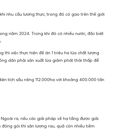
i nhu cầu lương thực, trong đó có gạo trên thế giới
trong năm 2024. Trong khi đó có nhiều nước, đặc biệt
.
ì việc thực hiện đề án 1 triệu ha lúa chất lượng
nông dân phải sản xuất lúa giảm phát thải thấp để
ện tích sầu riêng 112.000ha với khoảng 400.000 tấn
. Ngoài ra, nếu các giải pháp về hạ tầng được giải
 đóng gói thì sản lượng rau, quả còn nhiều tiềm