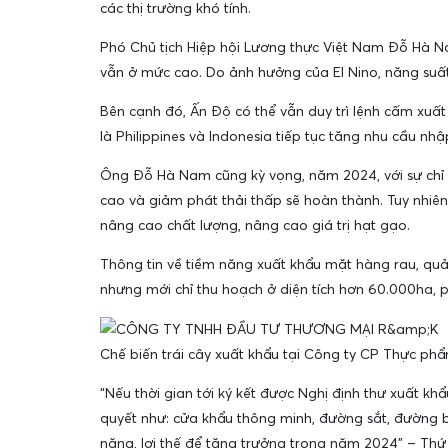
các thị trường khó tính.
Phó Chủ tịch Hiệp hội Lương thực Việt Nam Đỗ Hà Na
vẫn ở mức cao. Do ảnh hưởng của El Nino, năng suất
Bên cạnh đó, Ấn Độ có thể vẫn duy trì lệnh cấm xuất
là Philippines và Indonesia tiếp tục tăng nhu cầu nh
Ông Đỗ Hà Nam cũng kỳ vọng, năm 2024, với sự chỉ đ
cao và giảm phát thải thấp sẽ hoàn thành. Tuy nhiên
nâng cao chất lượng, nâng cao giá trị hạt gạo.
Thông tin về tiềm năng xuất khẩu mặt hàng rau, qu
nhưng mới chỉ thu hoạch ở diện tích hơn 60.000ha, 
Chế biến trái cây xuất khẩu tại Công ty CP Thực ph
“Nếu thời gian tới ký kết được Nghị định thư xuất kh
quyết như: cửa khẩu thông minh, đường sắt, đường bộ
năng, lợi thế để tăng trưởng trong năm 2024” – Thứ