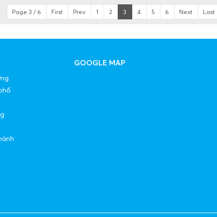
Page 3 / 6
First
Prev
1
2
3
4
5
6
Next
Last
GOOGLE MAP
ờng
phố
ng
hành