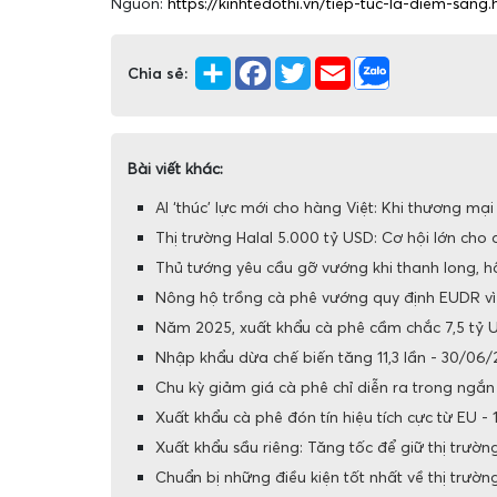
Nguồn:
https://kinhtedothi.vn/tiep-tuc-la-diem-sang.
Chia sẻ:
Bài viết khác:
AI ‘thúc’ lực mới cho hàng Việt: Khi thương mại
Thị trường Halal 5.000 tỷ USD: Cơ hội lớn cho
Thủ tướng yêu cầu gỡ vướng khi thanh long, h
Nông hộ trồng cà phê vướng quy định EUDR vì t
Năm 2025, xuất khẩu cà phê cầm chắc 7,5 tỷ 
Nhập khẩu dừa chế biến tăng 11,3 lần - 30/06
Chu kỳ giảm giá cà phê chỉ diễn ra trong ngắ
Xuất khẩu cà phê đón tín hiệu tích cực từ EU -
Xuất khẩu sầu riêng: Tăng tốc để giữ thị trườn
Chuẩn bị những điều kiện tốt nhất về thị trường