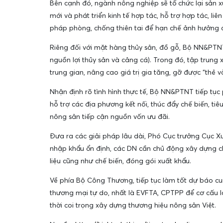
Bên cạnh đó, ngành nông nghiệp sẽ tổ chức lại sản x
mới và phát triển kinh tế hợp tác, hỗ trợ hợp tác, li
pháp phòng, chống thiên tai để hạn chế ảnh hưởng
Riêng đối với mặt hàng thủy sản, đồ gỗ, Bộ NN&PTNT
nguồn lợi thủy sản và cảng cá). Trong đó, tập trung x
trung gian, nâng cao giá trị gia tăng, gỡ được “thẻ
Nhận định rõ tình hình thực tế, Bộ NN&PTNT tiếp tụ
hỗ trợ các địa phương kết nối, thúc đẩy chế biến, ti
nông sản tiếp cận nguồn vốn ưu đãi.
Đưa ra các giải pháp lâu dài, Phó Cục trưởng Cục X
nhập khẩu ổn định, các DN cần chủ động xây dựng ch
liệu cũng như chế biến, đóng gói xuất khẩu.
Về phía Bộ Công Thương, tiếp tục làm tốt dự báo cung 
thương mại tự do, nhất là EVFTA, CPTPP để cơ cấu lạ
thời coi trọng xây dựng thương hiệu nông sản Việt.