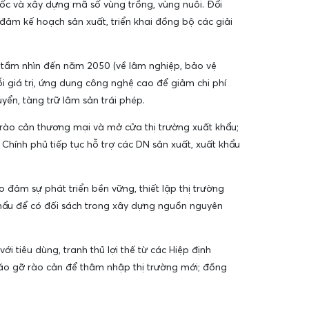
gốc và xây dựng mã số vùng trồng, vùng nuôi. Đổi
o đảm kế hoạch sản xuất, triển khai đồng bộ các giải
, tầm nhìn đến năm 2050 (về lâm nghiệp, bảo vệ
uỗi giá trị, ứng dụng công nghệ cao để giảm chi phí
yển, tàng trữ lâm sản trái phép.
rào cản thương mại và mở cửa thị trường xuất khẩu;
 Chính phủ tiếp tục hỗ trợ các DN sản xuất, xuất khẩu
đảm sự phát triển bền vững, thiết lập thị trường
 khẩu để có đối sách trong xây dựng nguồn nguyên
ới tiêu dùng, tranh thủ lợi thế từ các Hiệp định
tháo gỡ rào cản để thâm nhập thị trường mới; đồng