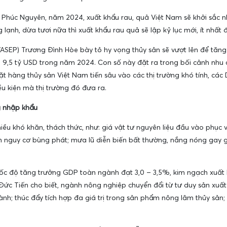
Phúc Nguyên, năm 2024, xuất khẩu rau, quả Việt Nam sẽ khởi sắc nh
g lạnh, dừa tươi nữa thì xuất khẩu rau quả sẽ lập kỷ lục mới, ít nhất 
VASEP) Trương Đình Hòe bày tỏ hy vọng thủy sản sẽ vượt lên để tă
g 9,5 tỷ USD trong năm 2024. Con số này đặt ra trong bối cảnh nhu
 hàng thủy sản Việt Nam tiến sâu vào các thị trường khó tính, các D
ều kiện mà thị trường đó đưa ra.
g nhập khẩu
iều khó khăn, thách thức, như: giá vật tư nguyên liệu đầu vào phục 
ẩn nguy cơ bùng phát; mưa lũ diễn biến bất thường, nắng nóng gay 
tốc độ tăng trưởng GDP toàn ngành đạt 3,0 – 3,5%, kim ngạch xuất
ức Tiến cho biết, ngành nông nghiệp chuyển đổi từ tư duy sản xuất
ành; thúc đẩy tích hợp đa giá trị trong sản phẩm nông lâm thủy sản